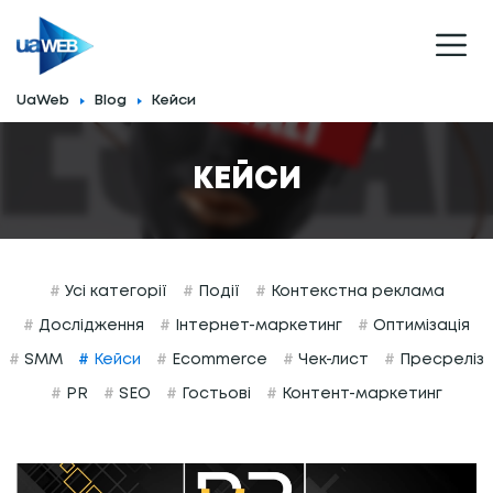
UaWeb
Blog
Кейси
КЕЙСИ
#
Усі категорії
#
Події
#
Контекстна реклама
#
Дослідження
#
Інтернет-маркетинг
#
Оптимізація
#
SMM
#
Кейси
#
Ecommerce
#
Чек-лист
#
Пресреліз
#
PR
#
SEO
#
Гостьові
#
Контент-маркетинг