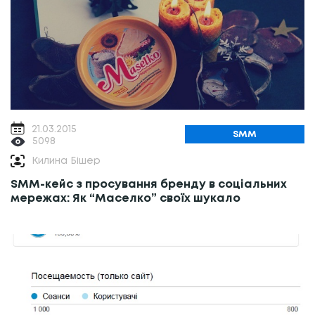
21.03.2015
SMM
5098
Килина Бішер
SMM-кейс з просування бренду в соціальних
мережах: Як “Маселко” своїх шукало