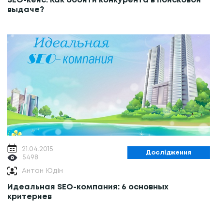
SEO-кейс: Как обойти конкурента в поисковой
выдаче?
21.04.2015
Дослідження
5498
Антон Юдін
Идеальная SEO-компания: 6 основных
критериев