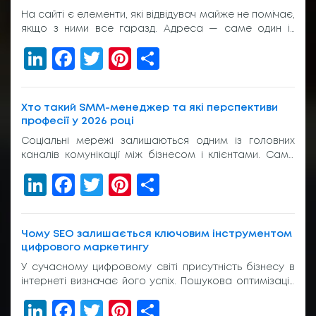
На сайті є елементи, які відвідувач майже не помічає,
якщо з ними все гаразд. Адреса — саме один із
таких елементів. Вона з’являється у пошуку, у
LinkedIn
Facebook
Twitter
Pinterest
Share
рекламі, у листуванні з клієнтом, на вивісці біля входу
або в підписі менеджера. І якщо вона виглядає
звично, людина просто переходить далі. Без зайвих
питань. Тому домен com.ua досі […]
Хто такий SMM-менеджер та які перспективи
професії у 2026 році
Соціальні мережі залишаються одним із головних
каналів комунікації між бізнесом і клієнтами. Саме
тому попит на фахівців, які відповідають за
LinkedIn
Facebook
Twitter
Pinterest
Share
просування компаній в Instagram, TikTok, Facebook,
YouTube та Telegram, продовжує зростати. Багатьох
людей, які планують змінити професію або
розпочати кар’єру в digital, цікавить, що входить до
Чому SEO залишається ключовим інструментом
обов’язків такого спеціаліста та яке sмм навчання
цифрового маркетингу
необхідне для […]
У сучасному цифровому світі присутність бізнесу в
інтернеті визначає його успіх. Пошукова оптимізація
стала не просто додатковою послугою, а
LinkedIn
Facebook
Twitter
Pinterest
Share
необхідністю для компаній, які прагнуть залишатися