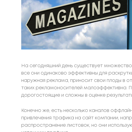
На сегодняшний день существует множество 
все они одинаково эффективны для раскрутки
наружная реклама, приносит свои плоды в о
таких рекламоносителей малоэффективна. П
дорогостоящие и сложны в оценке результат
Конечно же, есть несколько каналов оффлай
привлечения трафика на сайт компании, нап
распространение листовок, но они использую