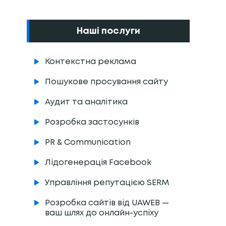
Наші послуги
Контекстна реклама
Пошукове просування сайту
Аудит та аналітика
Розробка застосунків
PR & Communication
Лідогенерація Facebook
Управління репутацією SERM
Розробка сайтів від UAWEB —
ваш шлях до онлайн-успіху