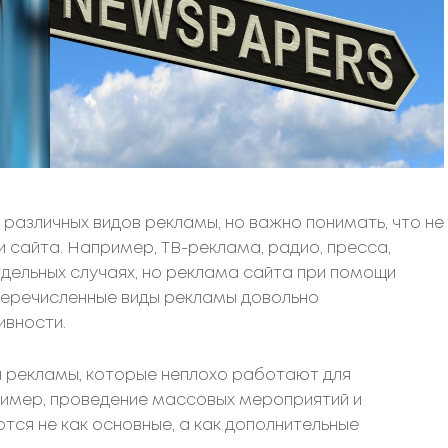
различных видов рекламы, но важно понимать, что не
 сайта. Например, ТВ-реклама, радио, пресса,
тдельных случаях, но реклама сайта при помощи
еречисленные виды рекламы довольно
ивности.
н рекламы, которые неплохо работают для
ример, проведение массовых мероприятий и
тся не как основные, а как дополнительные