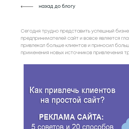
назад до блогу
Сегодня трудно представить успешный бизнес
предпринимателей сайт и вовсе является гла
привлекал больше клиентов и приносил боль
применения новых источников привлечения т