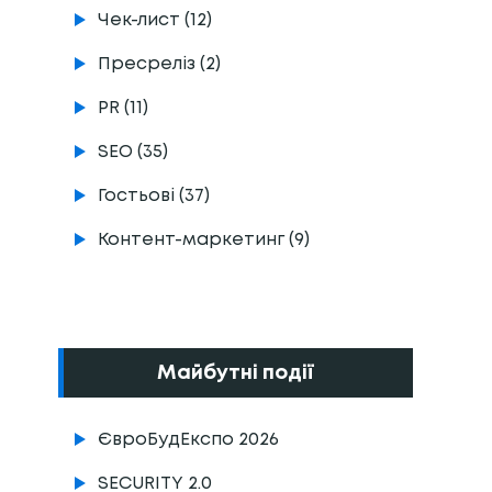
Чек-лист (12)
Пресреліз (2)
PR (11)
SEO (35)
Гостьові (37)
Контент-маркетинг (9)
Майбутні події
ЄвроБудЕкспо 2026
SECURITY 2.0