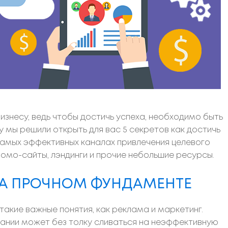
несу, ведь чтобы достичь успеха, необходимо быть
у мы решили открыть для вас 5 секретов как достичь
 самых эффективных каналах привлечения целевого
ромо-сайты, лэндинги и прочие небольшие ресурсы.
 НА ПРОЧНОМ ФУНДАМЕНТЕ
акие важные понятия, как реклама и маркетинг.
ании может без толку сливаться на неэффективную