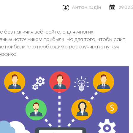
Антон Юдін
29.02.
 без наличия веб-сайта, а для многих
вным источником прибыли. Но для того, чтобы сайт
ше прибыли, его необходимо раскручивать путем
рафика.