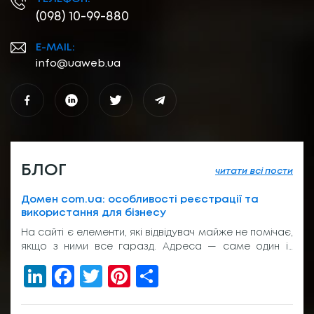
(098) 10-99-880
E-MAIL:
info@uaweb.ua
БЛОГ
читати всі пости
Домен com.ua: особливості реєстрації та
використання для бізнесу
На сайті є елементи, які відвідувач майже не помічає,
якщо з ними все гаразд. Адреса — саме один із
таких елементів. Вона з’являється у пошуку, у
LinkedIn
Facebook
Twitter
Pinterest
Share
рекламі, у листуванні з клієнтом, на вивісці біля входу
або в підписі менеджера. І якщо вона виглядає
звично, людина просто переходить далі. Без зайвих