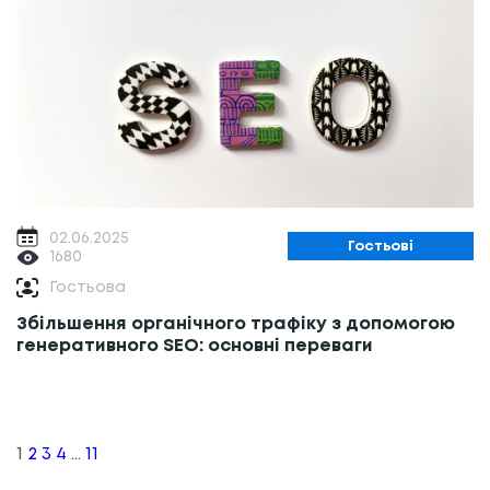
02.06.2025
Гостьові
1680
Гостьова
Збільшення органічного трафіку з допомогою
генеративного SEO: основні переваги
Навігація
записів
1
2
3
4
…
11