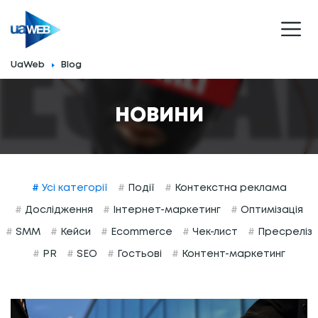
UaWeb
Blog
НОВИНИ
#
Усі категорії
#
Події
#
Контекстна реклама
#
Дослідження
#
Інтернет-маркетинг
#
Оптимізація
#
SMM
#
Кейси
#
Ecommerce
#
Чек-лист
#
Пресреліз
#
PR
#
SEO
#
Гостьові
#
Контент-маркетинг