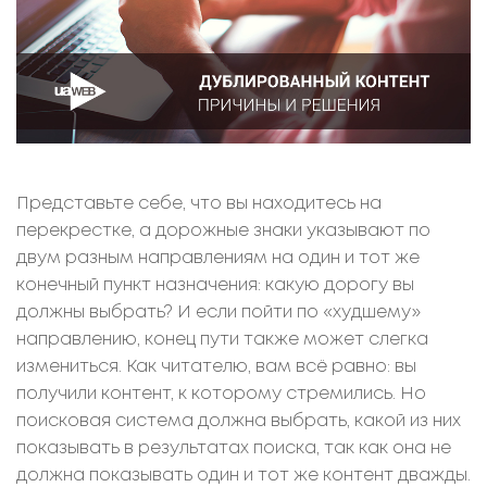
Представьте себе, что вы находитесь на
перекрестке, а дорожные знаки указывают по
двум разным направлениям на один и тот же
конечный пункт назначения: какую дорогу вы
должны выбрать? И если пойти по «худшему»
направлению, конец пути также может слегка
измениться. Как читателю, вам всё равно: вы
получили контент, к которому стремились. Но
поисковая система должна выбрать, какой из них
показывать в результатах поиска, так как она не
должна показывать один и тот же контент дважды.