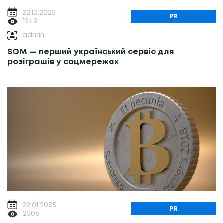
22.10.2025
PR
1242
admin
SOM — перший український сервіс для
розіграшів у соцмережах
22.01.2025
PR
2506