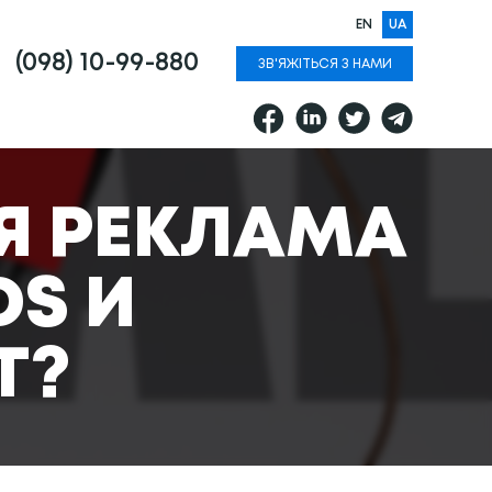
EN
UA
(098) 10-99-880
ЗВ'ЯЖІТЬСЯ З НАМИ
АЯ РЕКЛАМА
S И
Т?