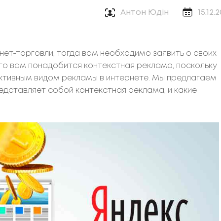
Антон Юдін
15.12.
рнет-торговли, тогда вам необходимо заявить о своих
того вам понадобится контекстная реклама, поскольку
тивным видом рекламы в интернете. Мы предлагаем
едставляет собой контекстная реклама, и какие