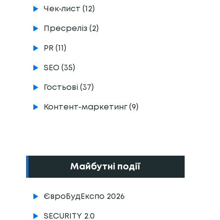
Чек-лист (12)
Пресреліз (2)
PR (11)
SEO (35)
Гостьові (37)
Контент-маркетинг (9)
Майбутні події
ЄвроБудЕкспо 2026
SECURITY 2.0