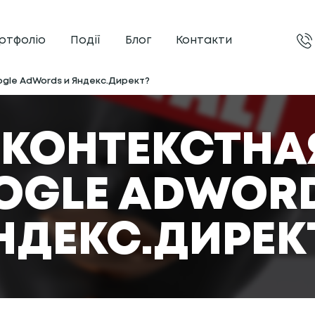
ртфоліо
Події
Блог
Контакти
gle AdWords и Яндекс.Директ?
 КОНТЕКСТН
OGLE ADWORD
НДЕКС.ДИРЕК