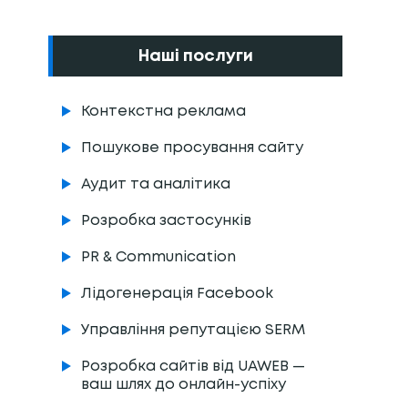
Наші послуги
Контекстна реклама
Пошукове просування сайту
Аудит та аналітика
Розробка застосунків
PR & Communication
Лідогенерація Facebook
Управління репутацією SERM
Розробка сайтів від UAWEB —
ваш шлях до онлайн-успіху