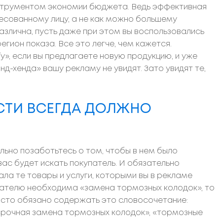
трументом экономии бюджета. Ведь эффективная
есованному лицу, а не как можно большему
азлична, пусть даже при этом вы воспользовались
гион показа. Все это легче, чем кажется.
у», если вы предлагаете новую продукцию, и уже
д-хенда» вашу рекламу не увидят. Зато увидят те,
ОСТИ ВСЕГДА ДОЛЖНО
льно позаботьтесь о том, чтобы в нем было
ас будет искать покупатель. И обязательно
ла те товары и услуги, которыми вы в рекламе
ователю необходима «замена тормозных колодок», то
осто обязано содержать это словосочетание:
срочная замена тормозных колодок», «тормозные