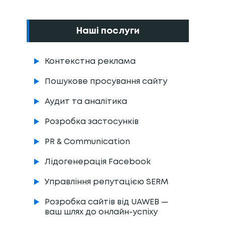
Наші послуги
Контекстна реклама
Пошукове просування сайту
Аудит та аналітика
Розробка застосунків
PR & Communication
Лідогенерація Facebook
Управління репутацією SERM
Розробка сайтів від UAWEB —
ваш шлях до онлайн-успіху