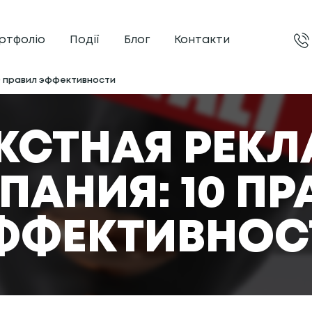
ртфоліо
Події
Блог
Контакти
0 правил эффективности
КСТНАЯ РЕК
ПАНИЯ: 10 ПР
ФФЕКТИВНОС