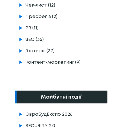
Чек-лист (12)
Пресреліз (2)
PR (11)
SEO (35)
Гостьові (37)
Контент-маркетинг (9)
Майбутні події
ЄвроБудЕкспо 2026
SECURITY 2.0