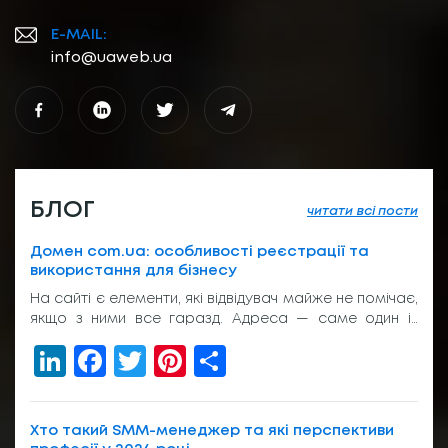
E-MAIL:
info@uaweb.ua
БЛОГ
читати всі пости
Домен com.ua: особливості реєстрації та
використання для бізнесу
На сайті є елементи, які відвідувач майже не помічає,
якщо з ними все гаразд. Адреса — саме один із
таких елементів. Вона з’являється у пошуку, у
LinkedIn
Facebook
Twitter
Pinterest
Share
рекламі, у листуванні з клієнтом, на вивісці біля входу
або в підписі менеджера. І якщо вона виглядає
звично, людина просто переходить далі. Без зайвих
питань. Тому домен com.ua досі […]
Хто такий SMM-менеджер та які перспективи