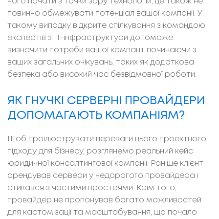
чого почати з точки зору технологій, це також не
повинно обмежувати потенціал вашої компанії. У
такому випадку відкрите спілкування з командою
експертів з ІТ-інфраструктури допоможе
визначити потреби вашої компанії, починаючи з
ваших загальних очікувань, таких як додаткова
безпека або високий час безвідмовної роботи.
ЯК ГНУЧКІ СЕРВЕРНІ ПРОВАЙДЕРИ
ДОПОМАГАЮТЬ КОМПАНІЯМ?
Щоб проілюструвати переваги цього проектного
підходу для бізнесу, розглянемо реальний кейс
юридичної консалтингової компанії. Раніше клієнт
орендував сервери у недорогого провайдера і
стикався з частими простоями. Крім того,
провайдер не пропонував багато можливостей
для кастомізації та масштабування, що почало