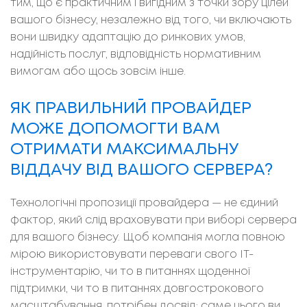
тим, що є практичним і вигідним з точки зору цілей
вашого бізнесу, незалежно від того, чи включають
вони швидку адаптацію до ринкових умов,
надійність послуг, відповідність нормативним
вимогам або щось зовсім інше.
ЯК ПРАВИЛЬНИЙ ПРОВАЙДЕР
МОЖЕ ДОПОМОГТИ ВАМ
ОТРИМАТИ МАКСИМАЛЬНУ
ВІДДАЧУ ВІД ВАШОГО СЕРВЕРА?
Технологічні пропозиції провайдера
—
не єдиний
фактор, який слід враховувати при виборі сервера
для вашого бізнесу. Щоб компанія могла повною
мірою використовувати переваги свого ІТ-
інструментарію, чи то в питаннях щоденної
підтримки, чи то в питаннях довгострокового
масштабування, потрібен досвід: саме цього ви