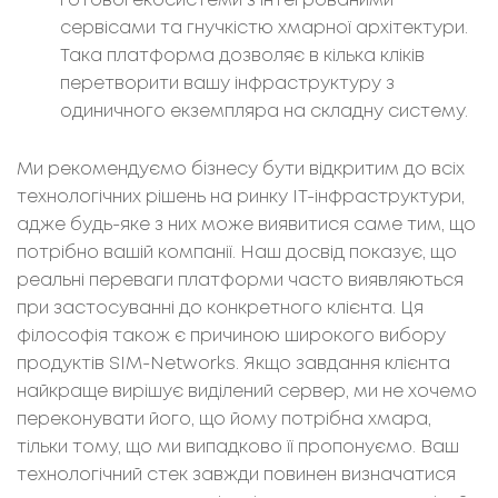
готової екосистеми з інтегрованими
сервісами та гнучкістю хмарної архітектури.
Така платформа дозволяє в кілька кліків
перетворити вашу інфраструктуру з
одиничного екземпляра на складну систему.
Ми рекомендуємо бізнесу бути відкритим до всіх
технологічних рішень на ринку ІТ-інфраструктури,
адже будь-яке з них може виявитися саме тим, що
потрібно вашій компанії. Наш досвід показує, що
реальні переваги платформи часто виявляються
при застосуванні до конкретного клієнта. Ця
філософія також є причиною широкого вибору
продуктів SIM-Networks. Якщо завдання клієнта
найкраще вирішує виділений сервер, ми не хочемо
переконувати його, що йому потрібна хмара,
тільки тому, що ми випадково її пропонуємо. Ваш
технологічний стек завжди повинен визначатися