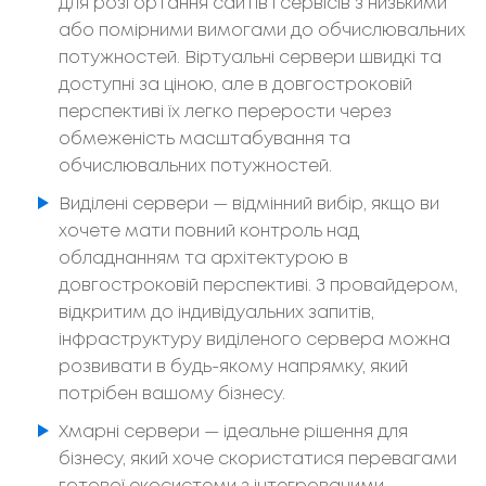
для розгортання сайтів і сервісів з низькими
або помірними вимогами до обчислювальних
потужностей. Віртуальні сервери швидкі та
доступні за ціною, але в довгостроковій
перспективі їх легко перерости через
обмеженість масштабування та
обчислювальних потужностей.
Виділені сервери
—
відмінний вибір, якщо ви
хочете мати повний контроль над
обладнанням та архітектурою в
довгостроковій перспективі. З провайдером,
відкритим до індивідуальних запитів,
інфраструктуру виділеного сервера можна
розвивати в будь-якому напрямку, який
потрібен вашому бізнесу.
Хмарні сервери
—
ідеальне рішення для
бізнесу, який хоче скористатися перевагами