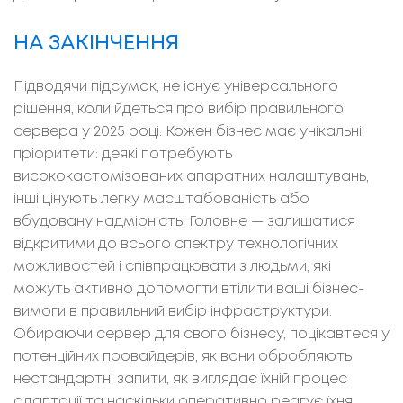
НА ЗАКІНЧЕННЯ
Підводячи підсумок, не існує універсального
рішення, коли йдеться про вибір правильного
сервера у 2025 році. Кожен бізнес має унікальні
пріоритети: деякі потребують
висококастомізованих апаратних налаштувань,
інші цінують легку масштабованість або
вбудовану надмірність. Головне
—
залишатися
відкритими до всього спектру технологічних
можливостей і співпрацювати з людьми, які
можуть активно допомогти втілити ваші бізнес-
вимоги в правильний вибір інфраструктури.
Обираючи сервер для свого бізнесу, поцікавтеся у
потенційних провайдерів, як вони обробляють
нестандартні запити, як виглядає їхній процес
адаптації та наскільки оперативно реагує їхня