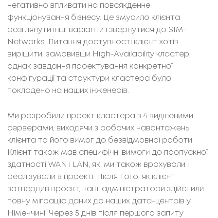
негативно впливати на повсякденне
функціонування бізнесу. Це змусило клієнта
розглянути інші варіанти і звернутися до SIM-
Networks. Питання доступності клієнт хотів
вирішити, замовивши High-Availability кластер,
однак завдання проектування конкретної
конфігурації та структури кластера було
покладено на наших інженерів.
Ми розробили проект кластера з 4 виділеними
серверами, виходячи з робочих навантажень
клієнта та його вимог до безвідмовної роботи.
Клієнт також мав специфічні вимоги до пропускної
здатності WAN і LAN, які ми також врахували і
реалізували в проекті. Після того, як клієнт
затвердив проект, наші адміністратори здійснили
повну міграцію даних до наших дата-центрів у
Німеччині. Через 5 днів після першого запиту