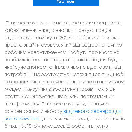
Гостьові
ІТ-інфраструктура та корпоративне програмне
забезпечення вже давно підштовхують один
одного до розвитку, і в 2025 році бізнес не може
просто знайти сервер, який відповідає поточним
робочим навантаженням, і забути про нього на
найближчі десятиліття-два. Практично для будь-
якої сучасної компанії важливо не відставати від
потреб в ІТ-інфраструктурі і стежити за тим, щоб
технологічний фундамент бізнесу не став вузьким
місцем, яке зупиняє зростання і розвиток. У цій
статті SIM-Networks, німецький постачальник
платформ для ІТ-інфраструктури, розгляне
основні аспекти вибору
виділеного сервера для
вашої компанії
і дасть кілька порад, заснованих на
більш ніж 15-річному досвіді роботи в галузі.