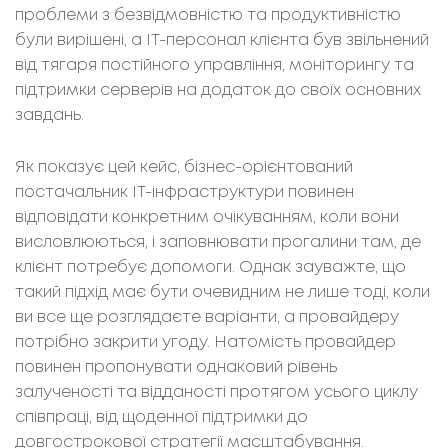
проблеми з безвідмовністю та продуктивністю
були вирішені, а ІТ-персонал клієнта був звільнений
від тягаря постійного управління, моніторингу та
підтримки серверів на додаток до своїх основних
завдань.
Як показує цей кейс, бізнес-орієнтований
постачальник ІТ-інфраструктури повинен
відповідати конкретним очікуванням, коли вони
висловлюються, і заповнювати прогалини там, де
клієнт потребує допомоги. Однак зауважте, що
такий підхід має бути очевидним не лише тоді, коли
ви все ще розглядаєте варіанти, а провайдеру
потрібно закрити угоду. Натомість провайдер
повинен пропонувати однаковий рівень
залученості та відданості протягом усього циклу
співпраці, від щоденної підтримки до
довгострокової стратегії масштабування.