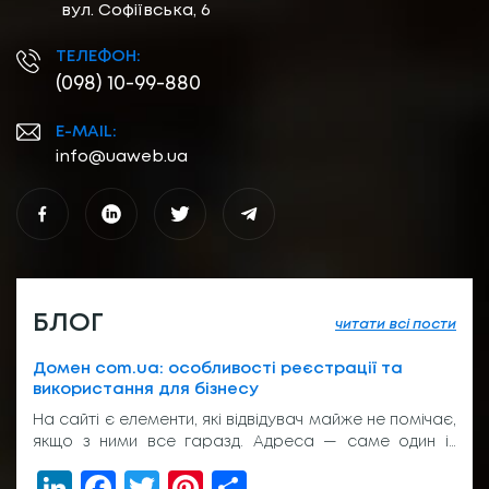
вул. Софіївська, 6
ТЕЛЕФОН:
(098) 10-99-880
E-MAIL:
info@uaweb.ua
БЛОГ
читати всі пости
Домен com.ua: особливості реєстрації та
використання для бізнесу
На сайті є елементи, які відвідувач майже не помічає,
якщо з ними все гаразд. Адреса — саме один із
таких елементів. Вона з’являється у пошуку, у
LinkedIn
Facebook
Twitter
Pinterest
Share
рекламі, у листуванні з клієнтом, на вивісці біля входу