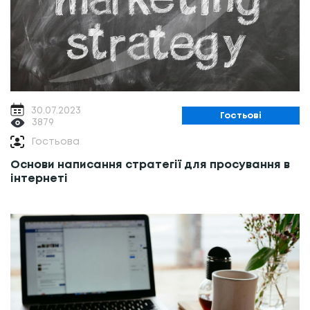
30.07.2023
Гостьові
3879
Гостьова
Основи написання стратегії для просування в
інтернеті