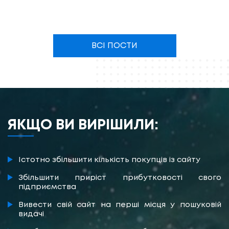
році?
ВСІ ПОСТИ
ЯКЩО ВИ ВИРІШИЛИ:
Істотно збільшити кількість покупців із сайту
Збільшити приріст прибутковості свого
підприємства
Вивести свій сайт на перші місця у пошуковій
видачі