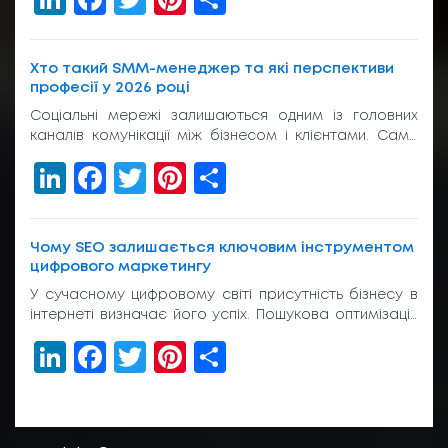
або в підписі менеджера. І якщо вона виглядає
звично, людина просто переходить далі. Без зайвих
питань. Тому домен com.ua досі […]
Хто такий SMM-менеджер та які перспективи
професії у 2026 році
Соціальні мережі залишаються одним із головних
каналів комунікації між бізнесом і клієнтами. Саме
тому попит на фахівців, які відповідають за
LinkedIn
Facebook
Twitter
Pinterest
Share
просування компаній в Instagram, TikTok, Facebook,
YouTube та Telegram, продовжує зростати. Багатьох
людей, які планують змінити професію або
розпочати кар’єру в digital, цікавить, що входить до
Чому SEO залишається ключовим інструментом
обов’язків такого спеціаліста та яке sмм навчання
цифрового маркетингу
необхідне для […]
У сучасному цифровому світі присутність бізнесу в
інтернеті визначає його успіх. Пошукова оптимізація
стала не просто додатковою послугою, а
LinkedIn
Facebook
Twitter
Pinterest
Share
необхідністю для компаній, які прагнуть залишатися
конкурентоспроможними на ринку. Основні
переваги професійної SEO-оптимізації Якісна
пошукова оптимізація забезпечує довгострокові
результати та стабільний трафік. На відміну від