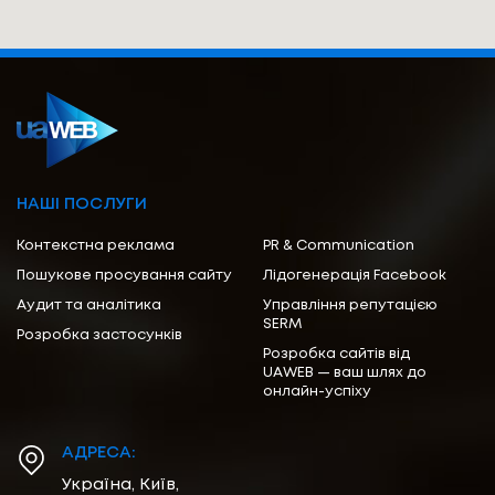
НАШІ ПОСЛУГИ
Контекстна реклама
PR & Communication
Пошукове просування сайту
Лідогенерація Facebook
Аудит та аналітика
Управління репутацією
SERM
Розробка застосунків
Розробка сайтів від
UAWEB — ваш шлях до
онлайн-успіху
АДРЕСА:
Україна, Київ,