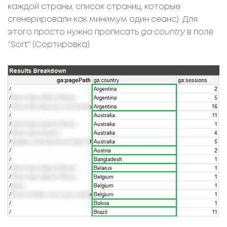
каждой страны, список страниц, которые
сгенерировали как минимум один сеанс). Для
этого просто нужно прописать
ga:country
в поле
“Sort” (Сортировка).