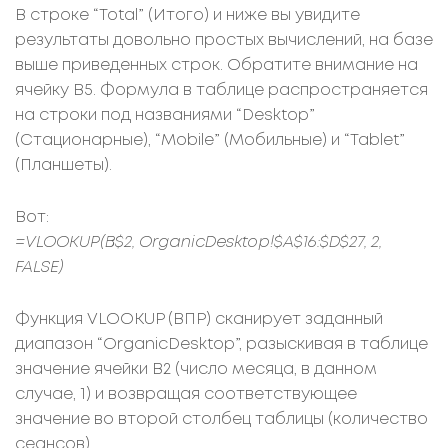
В строке “Total” (Итого) и ниже вы увидите
результаты довольно простых вычислений, на базе
выше приведенных строк. Обратите внимание на
ячейку B5. Формула в таблице распространяется
на строки под названиями “Desktop”
(Стационарные), “Mobile” (Мобильные) и “Tablet”
(Планшеты).
Вот:
=VLOOKUP(B$2, OrganicDesktop!$A$16:$D$27, 2,
FALSE)
Функция VLOOKUP (ВПР) сканирует заданный
диапазон “OrganicDesktop”, разыскивая в таблице
значение ячейки B2 (число месяца, в данном
случае, 1) и возвращая соответствующее
значение во второй столбец таблицы (количество
сеансов).