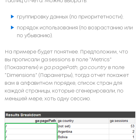
таблиц отчета. Можно выбрать:
группировку данных (по приоритетности);
порядок использования (по возрастанию или
по убыванию).
На примере будет понятнее. Предположим, что
вы прописали ga:sessions в поле “Metrics”
(Показатели) и
ga:pagePath, ga:country
в поле
“Dimensions” (Параметры), тогда отчет покажет
вам в алфавитном порядке, список стран для
каждой страницы, которые сгенерировали, по
меньшей мере, хоть одну сессию.