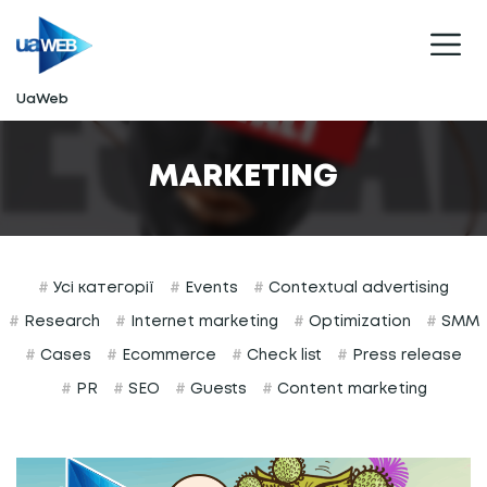
UaWeb
MARKETING
#
Усі категорії
#
Events
#
Contextual advertising
#
Research
#
Internet marketing
#
Optimization
#
SMM
#
Cases
#
Ecommerce
#
Сheck list
#
Press release
#
PR
#
SEO
#
Guests
#
Content marketing