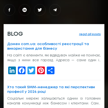
BLOG
read all posts
Домен com.ua: особливості реєстрації та
використання для бізнесу
На сайті є елементи, які відвідувач майже не помічає,
якщо з ними все гаразд. Адреса — саме один із
таких елементів. Вона з’являється у пошуку, у
LinkedIn
Facebook
Twitter
Pinterest
Share
рекламі, у листуванні з клієнтом, на вивісці біля входу
або в підписі менеджера. І якщо вона виглядає
звично, людина просто переходить далі. Без зайвих
питань. Тому домен com.ua досі […]
Хто такий SMM-менеджер та які перспективи
професії у 2026 році
Соціальні мережі залишаються одним із головних
каналів комунікації між бізнесом і клієнтами. Саме