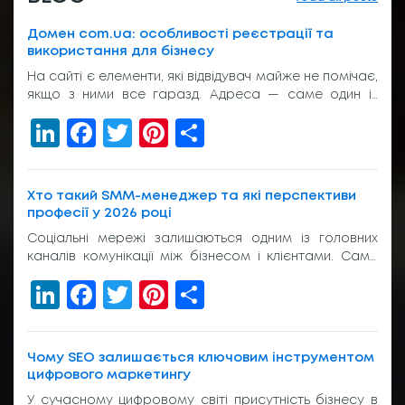
Домен com.ua: особливості реєстрації та
використання для бізнесу
На сайті є елементи, які відвідувач майже не помічає,
якщо з ними все гаразд. Адреса — саме один із
таких елементів. Вона з’являється у пошуку, у
LinkedIn
Facebook
Twitter
Pinterest
Share
рекламі, у листуванні з клієнтом, на вивісці біля входу
або в підписі менеджера. І якщо вона виглядає
звично, людина просто переходить далі. Без зайвих
питань. Тому домен com.ua досі […]
Хто такий SMM-менеджер та які перспективи
професії у 2026 році
Соціальні мережі залишаються одним із головних
каналів комунікації між бізнесом і клієнтами. Саме
тому попит на фахівців, які відповідають за
LinkedIn
Facebook
Twitter
Pinterest
Share
просування компаній в Instagram, TikTok, Facebook,
YouTube та Telegram, продовжує зростати. Багатьох
людей, які планують змінити професію або
розпочати кар’єру в digital, цікавить, що входить до
Чому SEO залишається ключовим інструментом
обов’язків такого спеціаліста та яке sмм навчання
цифрового маркетингу
необхідне для […]
У сучасному цифровому світі присутність бізнесу в