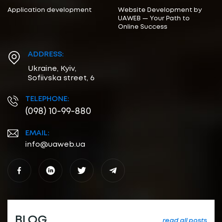
Application development
Website Development by
UAWEB — Your Path to
Online Success
ADDRESS:
Ukraine, Kyiv,
Sofiivska street, 6
TELEPHONE:
(098) 10-99-880
EMAIL:
info@uaweb.ua
BLOG
read all posts