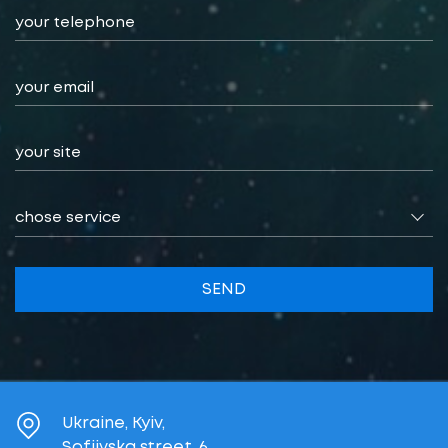
chose service
SEND
Ukraine, Kyiv,
Sofiivska street, 6