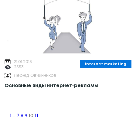
21.01.2013
Internet marketing
2553
Леонід Овчинников
Основные виды интернет-рекламы
Posts
navigation
1
…
7
8
9
10
11