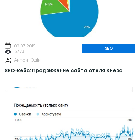
02.03.2015
SEO
3773
Антон Юдін
SEO-кейс: Продвижение сайта отеля Киева