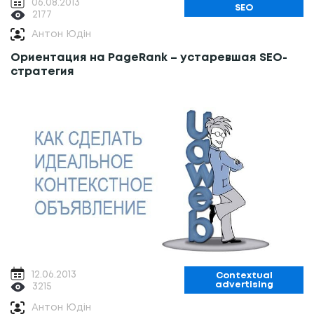
06.08.2013
SEO
2177
Антон Юдін
Ориентация на PageRank – устаревшая SEO-
стратегия
12.06.2013
Contextual
advertising
3215
Антон Юдін