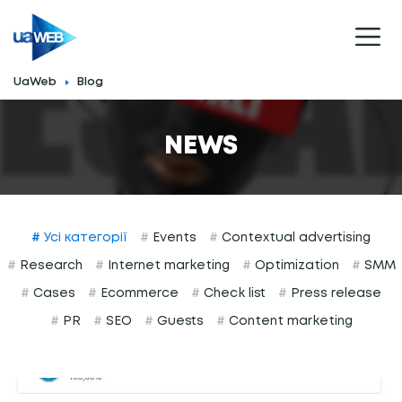
UaWeb
Blog
NEWS
#
Усі категорії
#
Events
#
Contextual advertising
#
Research
#
Internet marketing
#
Optimization
#
SMM
#
Cases
#
Ecommerce
#
Сheck list
#
Press release
#
PR
#
SEO
#
Guests
#
Content marketing