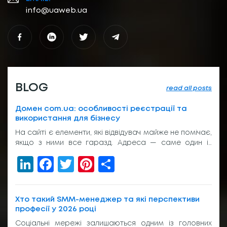
info@uaweb.ua
BLOG
read all posts
Домен com.ua: особливості реєстрації та
використання для бізнесу
На сайті є елементи, які відвідувач майже не помічає,
якщо з ними все гаразд. Адреса — саме один із
таких елементів. Вона з’являється у пошуку, у
LinkedIn
Facebook
Twitter
Pinterest
Share
рекламі, у листуванні з клієнтом, на вивісці біля входу
або в підписі менеджера. І якщо вона виглядає
звично, людина просто переходить далі. Без зайвих
питань. Тому домен com.ua досі […]
Хто такий SMM-менеджер та які перспективи
професії у 2026 році
Соціальні мережі залишаються одним із головних