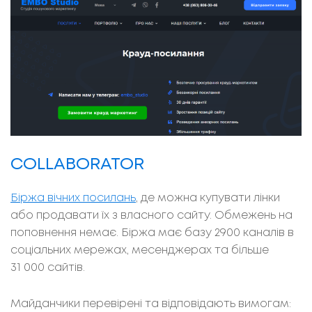
COLLABORATOR
Біржа вічних посилань
, де можна купувати лінки
або продавати їх з власного сайту. Обмежень на
поповнення немає. Біржа має базу 2900 каналів в
соціальних мережах, месенджерах та більше
31 000 сайтів.
Майданчики перевірені та відповідають вимогам: