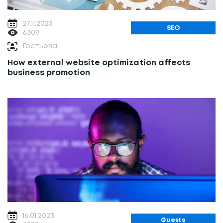
27.11.2023
SEO
6309
Гостьова
How external website optimization affects
business promotion
16.01.2023
Guests