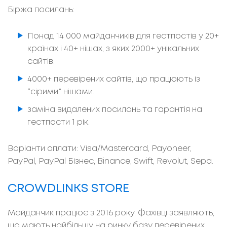
Біржа посилань:
Понад 14 000 майданчиків для гестпостів у 20+
країнах і 40+ нішах, з яких 2000+ унікальних
сайтів.
4000+ перевірених сайтів, що працюють із
“сірими” нішами.
заміна видалених посилань та гарантія на
гестпости 1 рік.
Варіанти оплати: Visa/Mastercard, Payoneer,
PayPal, PayPal Бізнес, Binance, Swift, Revolut, Sepa.
CROWDLINKS STORE
Майданчик працює з 2016 року. Фахівці заявляють,
що мають найбільшу на ринку базу перевірених