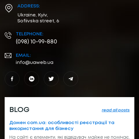
ADDRESS:
Ukraine, Kyiv,
Sofiivska street, 6
TELEPHONE:
(098) 10-99-880
EMAIL:
info@uaweb.ua
BLOG
read all posts
Домен com.ua: особливості реєстрації та
використання для бізнесу
На сайті є елементи, які відвідувач майже не помічає,