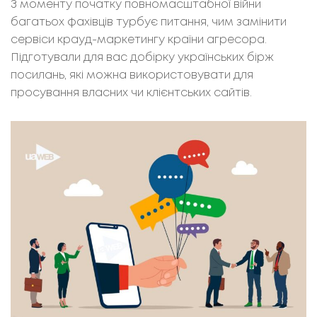
З моменту початку повномасштабної війни
багатьох фахівців турбує питання, чим замінити
сервіси крауд-маркетингу країни агресора.
Підготували для вас добірку українських бірж
посилань, які можна використовувати для
просування власних чи клієнтських сайтів.