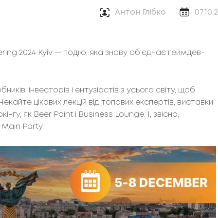
Антон Глібко
07.10.
ng 2024 Kyiv — подію, яка знову об’єднає геймдев-
ів, інвесторів і ентузіастів з усього світу, щоб
екайте цікавих лекцій від топових експертів, виставки
нгу, як Beer Point і Business Lounge. І, звісно,
 Main Party!