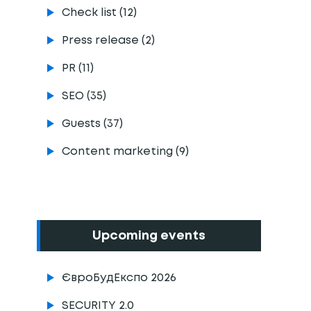
Сheck list (12)
Press release (2)
PR (11)
SEO (35)
Guests (37)
Content marketing (9)
Upcoming events
ЄвроБудЕкспо 2026
SECURITY 2.0