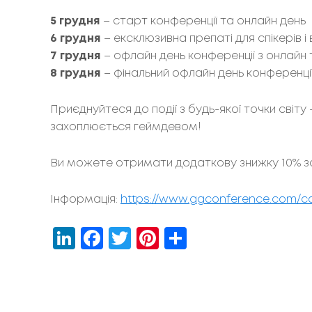
5 грудня
– старт конференції та онлайн день
6 грудня
– ексклюзивна препаті для спікерів і 
7 грудня
– офлайн день конференції з онлайн
8 грудня
– фінальний офлайн день конференці
Приєднуйтеся до події з будь-якої точки світу
захоплюється геймдевом!
Ви можете отримати додаткову знижку 10% 
Інформація:
https://www.ggconference.com/co
LinkedIn
Facebook
Twitter
Pinterest
Share