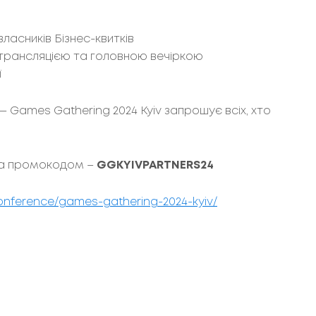
власників Бізнес-квитків
 трансляцією та головною вечіркою
ї
 — Games Gathering 2024 Kyiv запрошує всіх, хто
за промокодом –
GGKYIVPARTNERS24
nference/games-gathering-2024-kyiv/