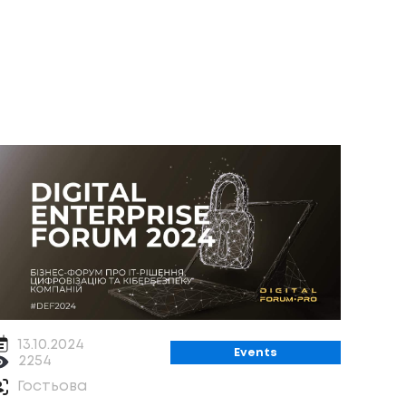
13.10.2024
Events
2254
Гостьова