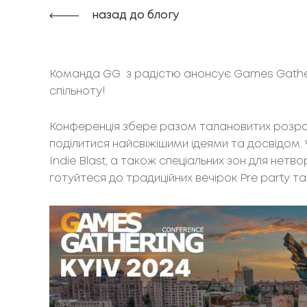
назад до блогу
Команда GG з радістю анонсує Games Gatheri
спільноту!
Конференція збере разом талановитих розробник
поділитися найсвіжішими ідеями та досвідом. Ч
Indie Blast, а також спеціальних зон для нетворкі
готуйтеся до традиційних вечірок Pre party та