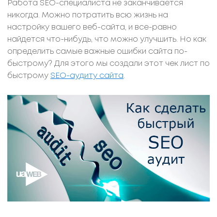
Работа SEO-специалиста не заканчивается
никогда. Можно потратить всю жизнь на
настройку вашего веб-сайта, и все-равно
найдется что-нибудь, что можно улучшить. Но как
определить самые важные ошибки сайта по-
быстрому? Для этого мы создали этот чек лист по
быстрому
SEO-аудиту сайта
.