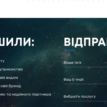
ШИЛИ:
ВІДПРА
йту
ідприємства
вій видачі
свій бренд
нію та надійного партнера
Вибрати послугу