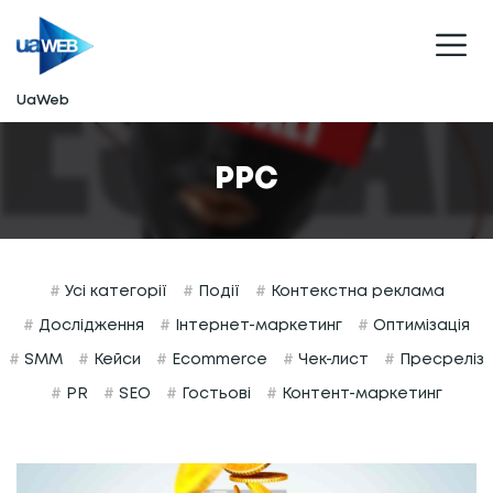
UaWeb
PPC
#
Усі категорії
#
Події
#
Контекстна реклама
#
Дослідження
#
Інтернет-маркетинг
#
Оптимізація
#
SMM
#
Кейси
#
Ecommerce
#
Чек-лист
#
Пресреліз
#
PR
#
SEO
#
Гостьові
#
Контент-маркетинг