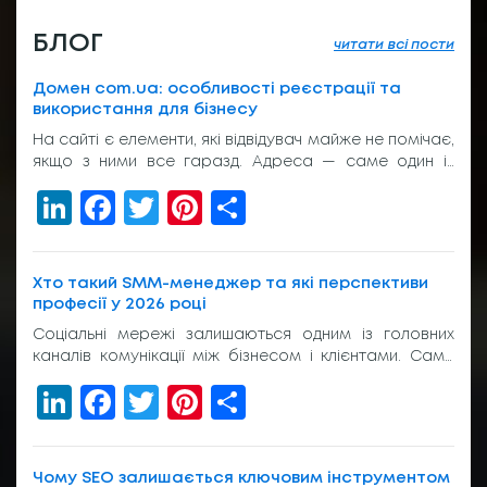
БЛОГ
читати всі пости
Домен com.ua: особливості реєстрації та
використання для бізнесу
На сайті є елементи, які відвідувач майже не помічає,
якщо з ними все гаразд. Адреса — саме один із
таких елементів. Вона з’являється у пошуку, у
LinkedIn
Facebook
Twitter
Pinterest
Share
рекламі, у листуванні з клієнтом, на вивісці біля входу
або в підписі менеджера. І якщо вона виглядає
звично, людина просто переходить далі. Без зайвих
питань. Тому домен com.ua досі […]
Хто такий SMM-менеджер та які перспективи
професії у 2026 році
Соціальні мережі залишаються одним із головних
каналів комунікації між бізнесом і клієнтами. Саме
тому попит на фахівців, які відповідають за
LinkedIn
Facebook
Twitter
Pinterest
Share
просування компаній в Instagram, TikTok, Facebook,
YouTube та Telegram, продовжує зростати. Багатьох
людей, які планують змінити професію або
розпочати кар’єру в digital, цікавить, що входить до
Чому SEO залишається ключовим інструментом