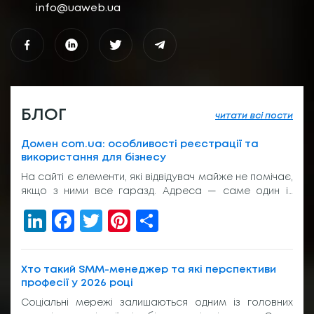
info@uaweb.ua
БЛОГ
читати всі пости
Домен com.ua: особливості реєстрації та
використання для бізнесу
На сайті є елементи, які відвідувач майже не помічає,
якщо з ними все гаразд. Адреса — саме один із
таких елементів. Вона з’являється у пошуку, у
LinkedIn
Facebook
Twitter
Pinterest
Share
рекламі, у листуванні з клієнтом, на вивісці біля входу
або в підписі менеджера. І якщо вона виглядає
звично, людина просто переходить далі. Без зайвих
питань. Тому домен com.ua досі […]
Хто такий SMM-менеджер та які перспективи
професії у 2026 році
Соціальні мережі залишаються одним із головних