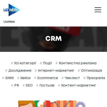
UaWeb
CRM
#
Усі категорії
#
Події
#
Контекстна реклама
#
Дослідження
#
Інтернет-маркетинг
#
Оптимізація
#
SMM
#
Кейси
#
Ecommerce
#
Чек-лист
#
Пресреліз
#
PR
#
SEO
#
Гостьові
#
Контент-маркетинг