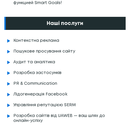
функцией Smart Goals!
Наші послуги
Контекстна реклама
Пошукове просування сайту
Аудит та аналітика
Розробка застосунків
PR & Communication
Лідогенерація Facebook
Управління репутацією SERM
Розробка сайтів від UAWEB — ваш шлях до
онлайн-успіху