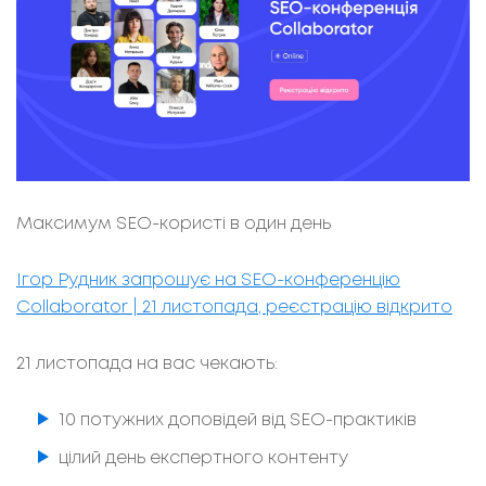
Максимум SEO-користі в один день
Ігор Рудник запрошує на SEO-конференцію
Collaborator | 21 листопада, реєстрацію відкрито
21 листопада на вас чекають:
10 потужних доповідей від SEO-практиків
цілий день експертного контенту