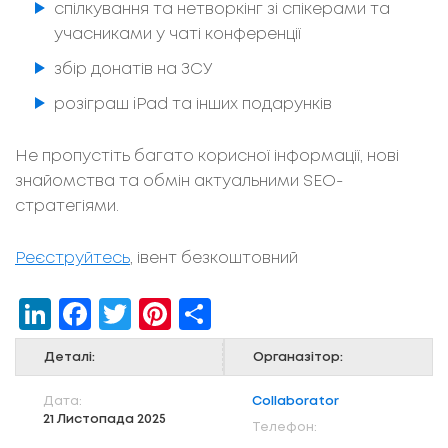
спілкування та нетворкінг зі спікерами та
учасниками у чаті конференції
збір донатів на ЗСУ
розіграш iPad та інших подарунків
Не пропустіть багато корисної інформації, нові
знайомства та обмін актуальними SEO-
стратегіями.
Реєструйтесь
, івент безкоштовний
LinkedIn
Facebook
Twitter
Pinterest
Share
Деталі:
Органазітор:
Дата:
Collaborator
21 Листопада 2025
Телефон: