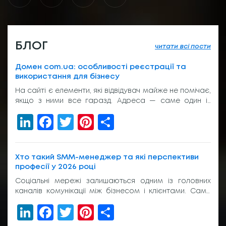
БЛОГ
читати всі пости
Домен com.ua: особливості реєстрації та
використання для бізнесу
На сайті є елементи, які відвідувач майже не помічає,
якщо з ними все гаразд. Адреса — саме один із
таких елементів. Вона з’являється у пошуку, у
LinkedIn
Facebook
Twitter
Pinterest
Share
рекламі, у листуванні з клієнтом, на вивісці біля входу
або в підписі менеджера. І якщо вона виглядає
звично, людина просто переходить далі. Без зайвих
питань. Тому домен com.ua досі […]
Хто такий SMM-менеджер та які перспективи
професії у 2026 році
Соціальні мережі залишаються одним із головних
каналів комунікації між бізнесом і клієнтами. Саме
тому попит на фахівців, які відповідають за
LinkedIn
Facebook
Twitter
Pinterest
Share
просування компаній в Instagram, TikTok, Facebook,
YouTube та Telegram, продовжує зростати. Багатьох