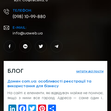
вул. Софіївська, 6
ТЕЛЕФОН:
(098) 10-99-880
E-MAIL:
info@uaweb.ua
БЛОГ
читати всі пости
Домен com.ua: особливості реєстрації та
використання для бізнесу
На сайті є елементи, які відвідувач майже не помічає,
якщо з ними все гаразд. Адреса — саме один із
таких елементів. Вона з’являється у пошуку, у
LinkedIn
Facebook
Twitter
Pinterest
Share
рекламі, у листуванні з клієнтом, на вивісці біля входу