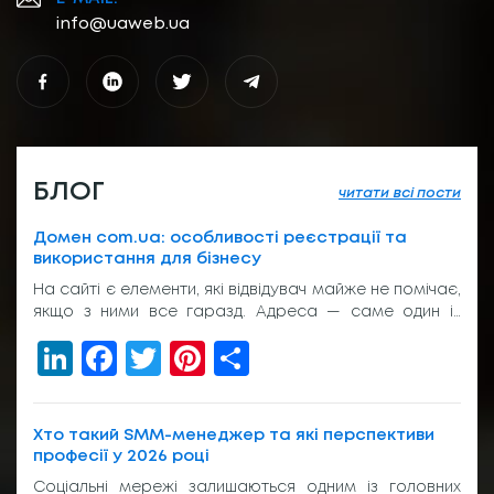
info@uaweb.ua
БЛОГ
читати всі пости
Домен com.ua: особливості реєстрації та
використання для бізнесу
На сайті є елементи, які відвідувач майже не помічає,
якщо з ними все гаразд. Адреса — саме один із
таких елементів. Вона з’являється у пошуку, у
LinkedIn
Facebook
Twitter
Pinterest
Share
рекламі, у листуванні з клієнтом, на вивісці біля входу
або в підписі менеджера. І якщо вона виглядає
звично, людина просто переходить далі. Без зайвих
питань. Тому домен com.ua досі […]
Хто такий SMM-менеджер та які перспективи
професії у 2026 році
Соціальні мережі залишаються одним із головних