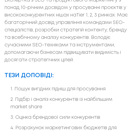
Експертка з SEO та продуктового маркетингу з
понад 10-річним досвідом у просуванні проєктів у
висококонкурентних нішах наTier 1, 2, 3 ринках. Має
багаторічний досвід управління командами SEO-
спеціалістів, розробки стратегій контенту, бренду
та всебічному аналізу конкурентів. Володіє
сучасними SEO-техніками та інструментами,
допомагаючи бізнесам підвищувати видимість і
досягати стратегічних цілей.
ТЕЗИ ДОПОВІДІ:
Пошук вигідних підніш для просування
Підбір і аналіз конкурентів із найбільшим
market share
Оцінка брендової сили конкурентів
Розрахунок маркетингових бюджетів для