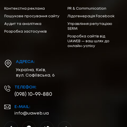
Контекстна реклама
PR & Communication
Пошукове просування сайту
Лідогенерація Facebook
Аудит та аналітика
Управління репутацією
SERM
Розробка застосунків
Розробка сайтів від
UAWEB — ваш шлях до
онлайн-успіху
АДРЕСА:
Україна, Київ,
вул. Софіївська, 6
ТЕЛЕФОН:
(098) 10-99-880
E-MAIL:
info@uaweb.ua