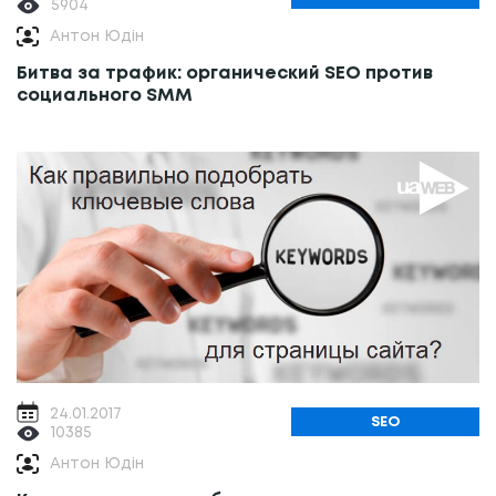
5904
Антон Юдін
Битва за трафик: органический SEO против
социального SMM
24.01.2017
SEO
10385
Антон Юдін