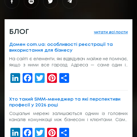
БЛОГ
читати всі пости
Домен com.ua: особливості реєстрації та
використання для бізнесу
На сайті є елементи, які відвідувач майже не помічає,
якщо з ними все гаразд. Адреса — саме один із
таких елементів. Вона з’являється у пошуку, у
LinkedIn
Facebook
Twitter
Pinterest
Share
рекламі, у листуванні з клієнтом, на вивісці біля входу
або в підписі менеджера. І якщо вона виглядає
звично, людина просто переходить далі. Без зайвих
питань. Тому домен com.ua досі […]
Хто такий SMM-менеджер та які перспективи
професії у 2026 році
Соціальні мережі залишаються одним із головних
каналів комунікації між бізнесом і клієнтами. Саме
тому попит на фахівців, які відповідають за
LinkedIn
Facebook
Twitter
Pinterest
Share
просування компаній в Instagram, TikTok, Facebook,