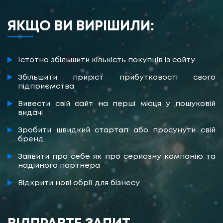
ЯКЩО ВИ ВИРІШИЛИ:
Істотно збільшити кількість покупців із сайту
Збільшити приріст прибутковості свого
підприємства
Вивести свій сайт на перші місця у пошуковій
видачі
Зробити швидкий стартап або просунути свій
бренд
Заявити про себе як про серйозну компанію та
надійного партнера
Відкрити нові обрії для бізнесу