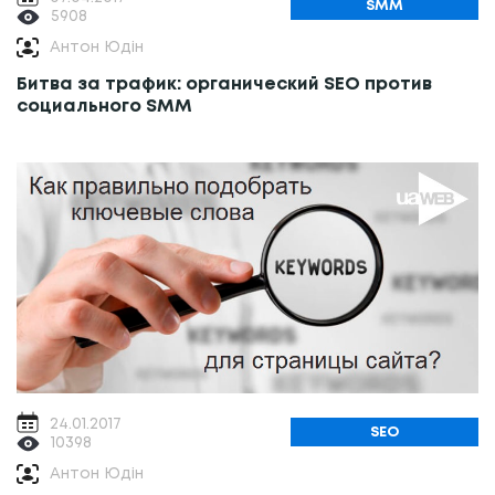
SMM
5908
Антон Юдін
Битва за трафик: органический SEO против
социального SMM
24.01.2017
SEO
10398
Антон Юдін