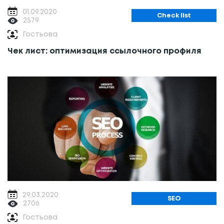
01.09.2020
Сheck list
2579
Гостьова
Чек лист: оптимизация ссылочного профиля
29.03.2020
SEO
2706
Гостьова