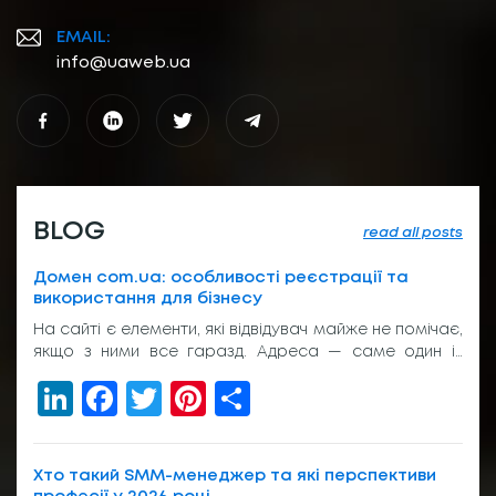
EMAIL:
info@uaweb.ua
BLOG
read all posts
Домен com.ua: особливості реєстрації та
використання для бізнесу
На сайті є елементи, які відвідувач майже не помічає,
якщо з ними все гаразд. Адреса — саме один із
таких елементів. Вона з’являється у пошуку, у
LinkedIn
Facebook
Twitter
Pinterest
Share
рекламі, у листуванні з клієнтом, на вивісці біля входу
або в підписі менеджера. І якщо вона виглядає
звично, людина просто переходить далі. Без зайвих
питань. Тому домен com.ua досі […]
Хто такий SMM-менеджер та які перспективи