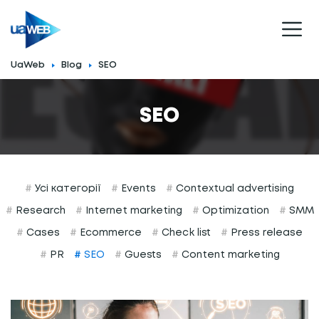
UaWeb
Blog
SEO
SEO
#
Усі категорії
#
Events
#
Contextual advertising
#
Research
#
Internet marketing
#
Optimization
#
SMM
#
Cases
#
Ecommerce
#
Сheck list
#
Press release
#
PR
#
SEO
#
Guests
#
Content marketing