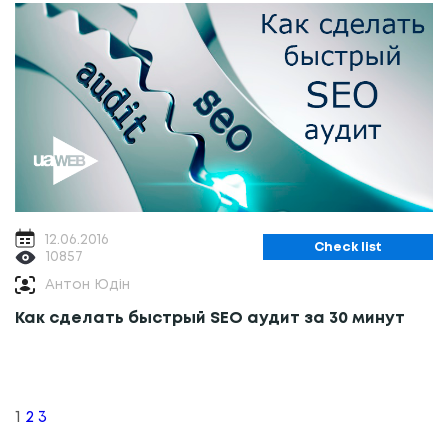
12.06.2016
Сheck list
10857
Антон Юдін
Как сделать быстрый SEO аудит за 30 минут
Posts
navigation
1
2
3